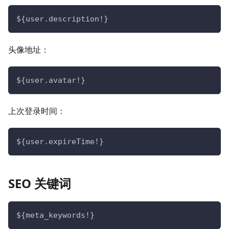
${user.description!}
头像地址：
${user.avatar!}
上次登录时间：
${user.expireTime!}
SEO 关键词
${meta_keywords!}